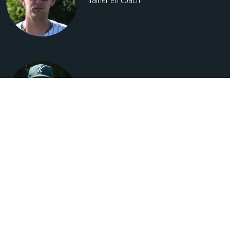
Trainer en coach
Marc van Borselen
Trainer en coach
Wintertraining
Zomertraining
Oldenoert zaal
Sportpark Rodenburg
Dinsdag 17:30 - 19:00
Dinsdag van 19:00 - 21:00
(vanaf 8 december)
(vanaf april)