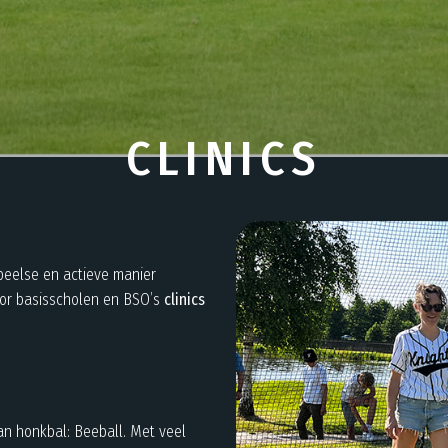
CLINICS
peelse en actieve manier
oor basisscholen en BSO’s
clinics
an honkbal: Beeball. Met veel