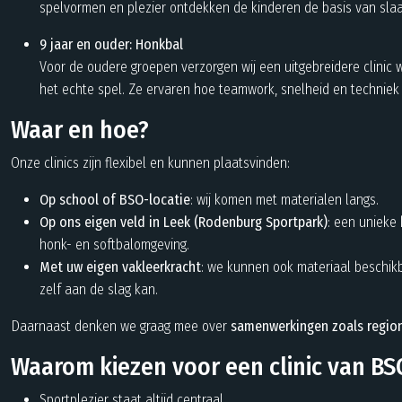
spelvormen en plezier ontdekken de kinderen de basis van slaa
9 jaar en ouder: Honkbal
Voor de oudere groepen verzorgen wij een uitgebreidere clinic 
het echte spel. Ze ervaren hoe teamwork, snelheid en techni
Waar en hoe?
Onze clinics zijn flexibel en kunnen plaatsvinden:
Op school of BSO-locatie
: wij komen met materialen langs.
Op ons eigen veld in Leek (Rodenburg Sportpark)
: een unieke
honk- en softbalomgeving.
Met uw eigen vakleerkracht
: we kunnen ook materiaal beschik
zelf aan de slag kan.
Daarnaast denken we graag mee over
samenwerkingen zoals regio
Waarom kiezen voor een clinic van BS
Sportplezier staat altijd centraal