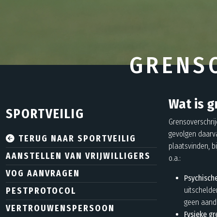
GRENS
Wat is g
SPORTVEILIG
Grensoverschrij
gevolgen daarva
TERUG NAAR SPORTVEILIG
plaatsvinden, b
AANSTELLEN VAN VRIJWILLIGERS
o.a.:
VOG AANVRAGEN
Psychisch
uitschelde
PESTPROTOCOL
geen aanda
VERTROUWENSPERSOON
Fysieke gr