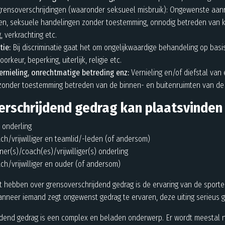
rensoverschrijdingen (waaronder seksueel misbruik): Ongewenste aanr
en, seksuele handelingen zonder toestemming, onnodig betreden van
, verkrachting etc.
tie:
Bij discriminatie gaat het om ongelijkwaardige behandeling op basi
orkeur, beperking, uiterlijk, religie etc.
vernieling, onrechtmatige betreding enz:
Vernieling en/of diefstal va
zonder toestemming betreden van de binnen- en buitenruimten van de 
rschrijdend gedrag kan plaatsvinden 
 onderling
ach/vrijwilliger en teamlid/-leden (of andersom)
ner(s)/coach(es)/vrijwilliger(s) onderling
ach/vrijwilliger en ouder (of andersom)
hebben over grensoverschrijdend gedrag is de ervaring van de sporter
anneer iemand zegt ongewenst gedrag te ervaren, deze uiting serieus
jdend gedrag is een complex en beladen onderwerp. Er wordt meestal