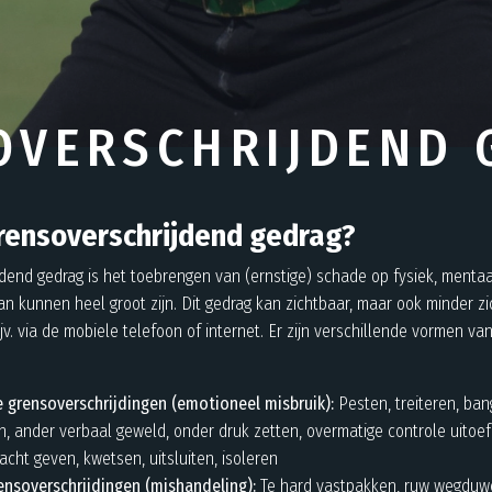
OVERSCHRIJDEND 
rensoverschrijdend gedrag?
dend gedrag is het toebrengen van (ernstige) schade op fysiek, mentaa
n kunnen heel groot zijn. Dit gedrag kan zichtbaar, maar ook minder z
ijv. via de mobiele telefoon of internet. Er zijn verschillende vormen v
e grensoverschrijdingen (emotioneel misbruik):
Pesten, treiteren, ba
n, ander verbaal geweld, onder druk zetten, overmatige controle uitoef
cht geven, kwetsen, uitsluiten, isoleren
ensoverschrijdingen (mishandeling):
Te hard vastpakken, ruw wegduwe