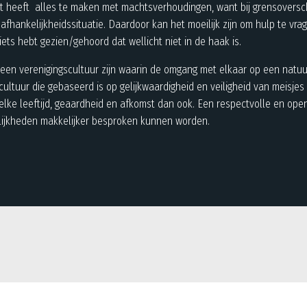
it heeft alles te maken met machtsverhoudingen, want bij grensoversch
afhankelijkheidssituatie. Daardoor kan het moeilijk zijn om hulp te vra
iets hebt gezien/gehoord dat wellicht niet in de haak is.
 een verenigingscultuur zijn waarin de omgang met elkaar op een natuu
n cultuur die gebaseerd is op gelijkwaardigheid en veiligheid van meisj
lke leeftijd, geaardheid en afkomst dan ook. Een respectvolle en open
lijkheden makkelijker besproken kunnen worden.