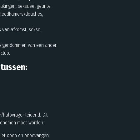
akingen, seksueel getinte
 kleedkamers/douches,
s van afkomst, sekse,
n eigendommen van een ander
club.
tussen:
/hulpvrager leidend. Dit
 genomen moet worden.
 niet open en onbevangen