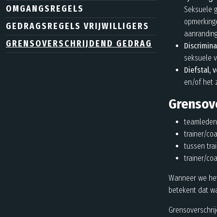
OMGANGSREGELS
Seksuele g
opmerking
GEDRAGSREGELS VRIJWILLIGERS
aanranding
GRENSOVERSCHRIJDEND GEDRAG
Discrimina
seksuele vo
Diefstal, 
en/of het 
Grensove
teamleden
trainer/co
tussen trai
trainer/co
Wanneer we het 
betekent dat w
Grensoverschri