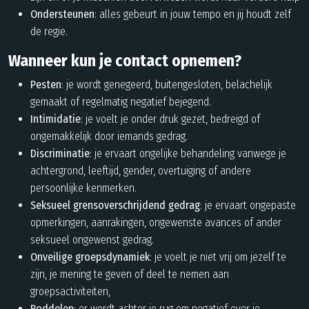
Ondersteunen
: alles gebeurt in jouw tempo en jij houdt zelf
de regie.
Wanneer kun je contact opnemen?
Pesten
: je wordt genegeerd, buitengesloten, belachelijk
gemaakt of regelmatig negatief bejegend.
Intimidatie
: je voelt je onder druk gezet, bedreigd of
ongemakkelijk door iemands gedrag.
Discriminatie
: je ervaart ongelijke behandeling vanwege je
achtergrond, leeftijd, gender, overtuiging of andere
persoonlijke kenmerken.
Seksueel grensoverschrijdend gedrag
: je ervaart ongepaste
opmerkingen, aanrakingen, ongewenste avances of ander
seksueel ongewenst gedrag.
Onveilige groepsdynamiek
: je voelt je niet vrij om jezelf te
zijn, je mening te geven of deel te nemen aan
groepsactiviteiten,
Roddelen
: er wordt achter je rug om negatief over je